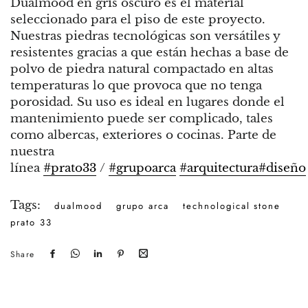
Dualmood en gris oscuro es el material
seleccionado para el piso de este proyecto.
Nuestras piedras tecnológicas son versátiles y
resistentes gracias a que están hechas a base de
polvo de piedra natural compactado en altas
temperaturas lo que provoca que no tenga
porosidad. Su uso es ideal en lugares donde el
mantenimiento puede ser complicado, tales
como albercas, exteriores o cocinas. Parte de
nuestra
línea
#prato33
/
#grupoarca
#arquitectura
#diseño
Tags:
dualmood
grupo arca
technological stone
prato 33
Share
Share
Send
Send
Pin
Share
on
it
it
on
by
Facebook
via
via
Pinterest
mail