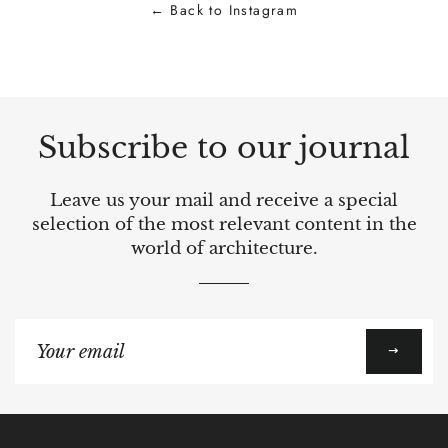
← Back to Instagram
WhatsApp
LinkedIn
Subscribe to our journal
Leave us your mail and receive a special
selection of the most relevant content in the
world of architecture.
Sign
up
to
our
mailing