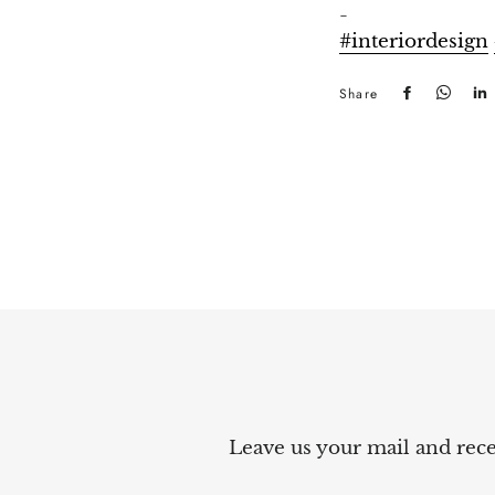
-
#interiordesign
Share
Share
Send
on
it
Facebook
via
What
Leave us your mail and recei