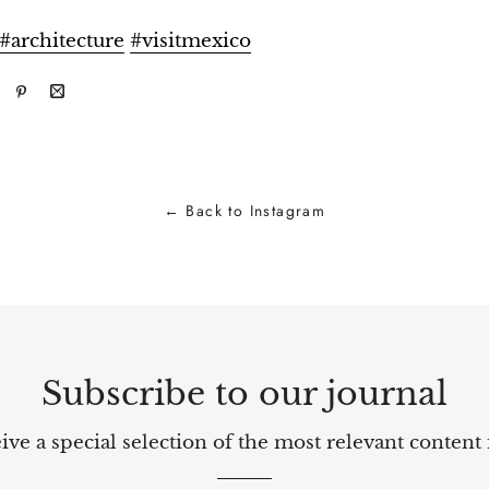
#architecture
#visitmexico
Send
Pin
Share
it
on
by
via
Pinterest
mail
sApp
LinkedIn
← Back to Instagram
Subscribe to our journal
ve a special selection of the most relevant content 