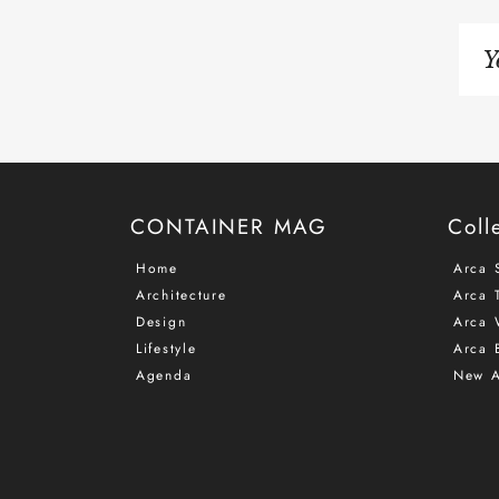
Si
up
to
ou
ma
list
CONTAINER MAG
Coll
Home
Arca 
Architecture
Arca T
Design
Arca 
Lifestyle
Arca 
Agenda
New A