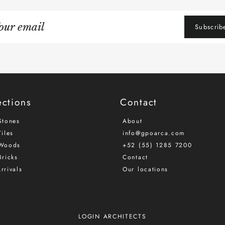
gn
Subscrib
r
iling
ections
Contact
Stones
About
iles
info@gpoarca.com
Woods
+52 (55) 1285 7200
Bricks
Contact
rrivals
Our locations
LOGIN ARCHITECTS