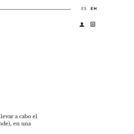
ES
EN
ENTER
CART
levar a cabo el
nde), en una